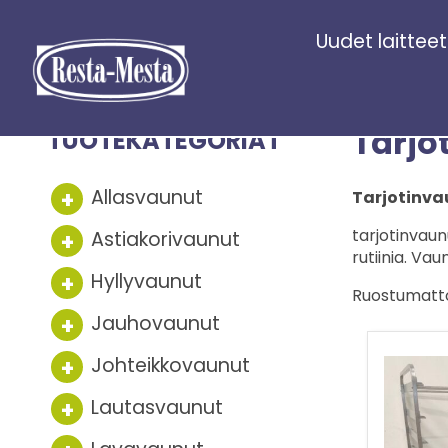
Uudet laitteet
Tarjo
TUOTEKATEGORIAT
Allasvaunut
Tarjotinvau
tarjotinvaunu
Astiakorivaunut
rutiinia. Vau
Hyllyvaunut
Ruostumattom
Jauhovaunut
Johteikkovaunut
Lautasvaunut