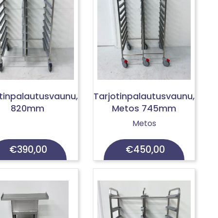
tinpalautusvaunu,
Tarjotinpalautusvaunu,
820mm
Metos 745mm
Metos
€
390,00
€
450,00