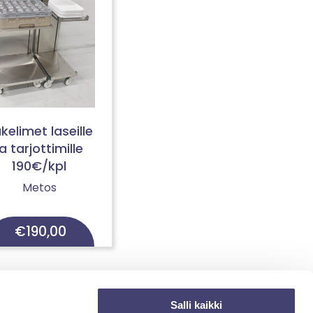
kelimet laseille
ja tarjottimille
190€/kpl
Metos
€
190,00
Salli kaikki