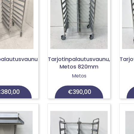
palautusvaunu
Tarjotinpalautusvaunu,
Tarjo
Metos 820mm
Metos
€
380,00
€
390,00