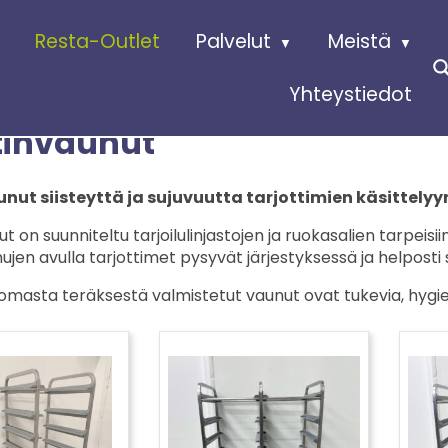
Resta-Outlet
Palvelut
Meistä
Yhteystiedot
tinvaunut
nut siisteyttä ja sujuvuutta tarjottimien käsittelyy
t on suunniteltu tarjoilulinjastojen ja ruokasalien tarpeisiin
nujen avulla tarjottimet pysyvät järjestyksessä ja helposti s
asta teräksestä valmistetut vaunut ovat tukevia, hygieenis