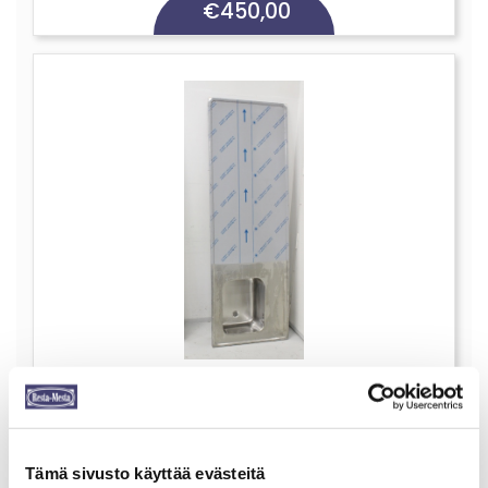
€
450,00
Allaspöydän kansi 2200mm, uusi
käyttämätön
Kavika
Tämä sivusto käyttää evästeitä