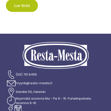
Lue lisää
(09) 701 6455
myynti@resta-mesta.fi
Sienitie 50, Helsinki
Myymälä avoinna Ma - Pe 9 - 15. Puhelinpalvelu
avoinna 9-16