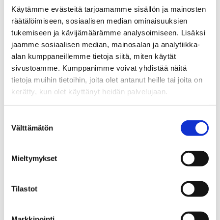
Käytämme evästeitä tarjoamamme sisällön ja mainosten
€
290,00
räätälöimiseen, sosiaalisen median ominaisuuksien
tukemiseen ja kävijämäärämme analysoimiseen. Lisäksi
jaamme sosiaalisen median, mainosalan ja analytiikka-
alan kumppaneillemme tietoja siitä, miten käytät
sivustoamme. Kumppanimme voivat yhdistää näitä
tietoja muihin tietoihin, joita olet antanut heille tai joita on
kerätty, kun olet käyttänyt heidän palvelujaan.
Suostumuksen
Välttämätön
valinta
Mieltymykset
Purkauspöytä 1100mm (koneen
oikealle puolelle) – varattu 1.9. asti
Tilastot
€
275,00
Markkinointi