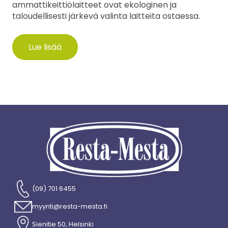
ammattikeittiölaitteet ovat ekologinen ja
taloudellisesti järkevä valinta laitteita ostaessa.
Lue lisää
(09) 701 6455
myynti@resta-mesta.fi
Sienitie 50, Helsinki