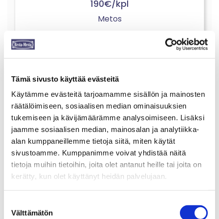
190€/kpl
Metos
€
190,00
Tämä sivusto käyttää evästeitä
Käytämme evästeitä tarjoamamme sisällön ja mainosten
räätälöimiseen, sosiaalisen median ominaisuuksien
tukemiseen ja kävijämäärämme analysoimiseen. Lisäksi
jaamme sosiaalisen median, mainosalan ja analytiikka-
alan kumppaneillemme tietoja siitä, miten käytät
sivustoamme. Kumppanimme voivat yhdistää näitä
tietoja muihin tietoihin, joita olet antanut heille tai joita on
kerätty, kun olet käyttänyt heidän palvelujaan.
Suostumuksen
Purkauspöytä 1100mm (koneen
Välttämätön
valinta