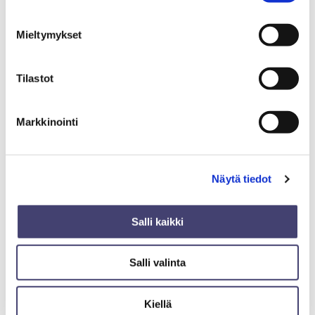
oikealle puolelle) – varattu 1.9. asti
Mieltymykset
€
275,00
Tilastot
Markkinointi
Näytä tiedot
Salli kaikki
Salli valinta
Tarjoilupöytä 1600mm (esim.
asiakastapahtumiin ja maistatuksiin)
Metos
Kiellä